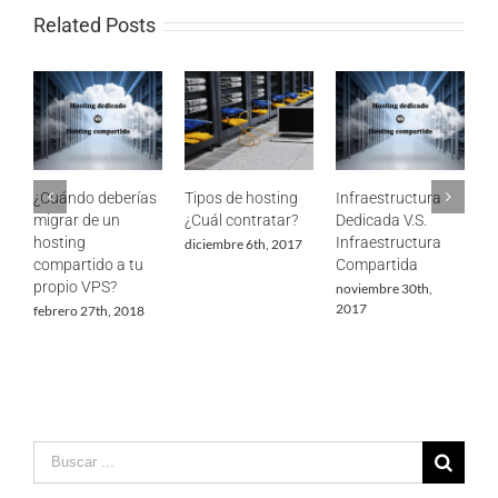
Related Posts
Tipos de hosting
Infraestructura
5 puntos
¿
¿Cuál contratar?
Dedicada V.S.
relevantes para
m
Infraestructura
una certificación
h
diciembre 6th, 2017
Compartida
de un centro de
c
datos
p
noviembre 30th,
2017
agosto 20th, 2019
f
Search
for: