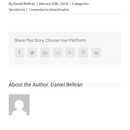
By
Daniel Beltrán
|
febrero 20th, 2018
|
Categories:
en
Servidores
|
Comentarios desactivados
10
razones
para
usar
una
Share This Story, Choose Your Platform!
infraestructura
dedicada
Facebook
Twitter
LinkedIn
Reddit
Google+
Pinterest
Vk
About the Author:
Daniel Beltrán