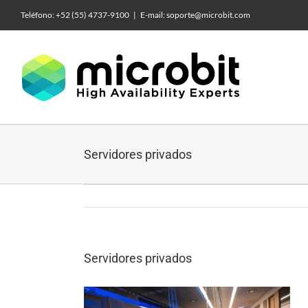
Skip
Teléfono: +52 (55) 4737-9100
|
E-mail: soporte@microbit.com
to
content
Servidores privados
Servidores privados