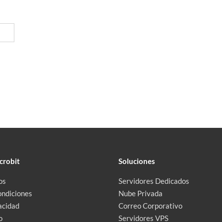
crobit
Soluciones
os
Servidores Dedicados
ondiciones
Nube Privada
acidad
Correo Corporativo
o
Servidores VPS