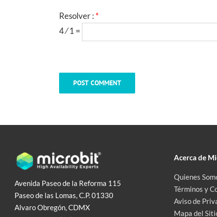
Resolver :
*
4 ⁄ 1 =
Acerca de Mi
Quienes Som
Avenida Paseo de la Reforma 115
Términos y C
Paseo de las Lomas, C.P. 01330
Aviso de Priv
Alvaro Obregón, CDMX
Mapa del Siti