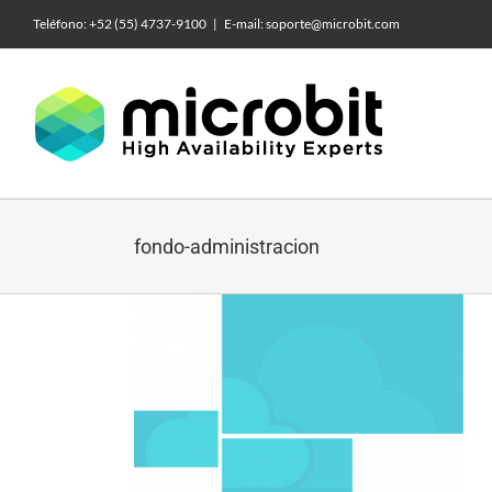
Skip
Teléfono: +52 (55) 4737-9100
|
E-mail: soporte@microbit.com
to
content
fondo-administracion