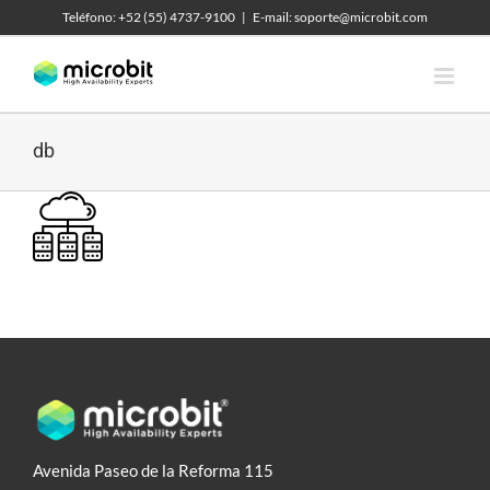
Skip
Teléfono: +52 (55) 4737-9100
|
E-mail: soporte@microbit.com
to
content
db
Avenida Paseo de la Reforma 115